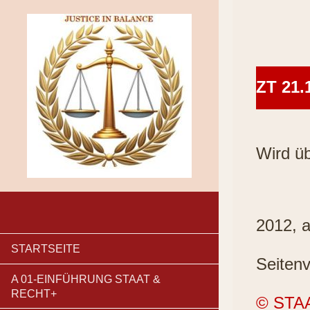
ZT 21.
Wird üb
2012, a
STARTSEITE
Seitenv
A 01-EINFÜHRUNG STAAT &
RECHT+
© STA