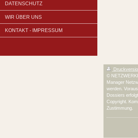
DATENSCHUTZ
WIR ÜBER UNS
KONTAKT - IMPRESSUM
Druckversi
© NETZWERKRE
Manager Netzwer
werden. Vorauss
Dossiers erfolg
Copyright. Komm
Zustimmung.