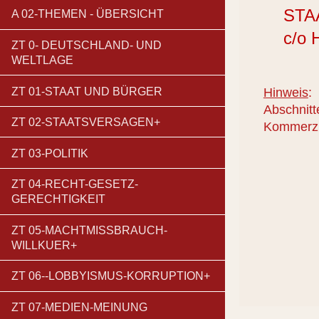
STAAT
A 02-THEMEN - ÜBERSICHT
c/o Ha
ZT 0- DEUTSCHLAND- UND
WELTLAGE
ZT 01-STAAT UND BÜRGER
Hinweis
:
Abschnitt
ZT 02-STAATSVERSAGEN+
Kommerzie
ZT 03-POLITIK
ZT 04-RECHT-GESETZ-
GERECHTIGKEIT
ZT 05-MACHTMISSBRAUCH-
WILLKUER+
ZT 06--LOBBYISMUS-KORRUPTION+
ZT 07-MEDIEN-MEINUNG