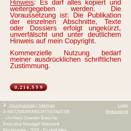
Hinweis
:
Es darf alles kopiert und
weitergegeben werden. Die
Voraussetzung ist: Die Publikation
der einzelnen Abschnitte, Texte
oder Dossiers erfolgt ungekürzt,
unverfälscht und unter deutlichem
Hinweis auf mein Copyright.
Kommerzielle Nutzung bedarf
meiner ausdrücklichen schriftlichen
Zustimmung.
Druckversion
|
Sitemap
Login
© NETZWERKRECHTSSTAAT.DE
Webansicht
- c/o Hans-Guenter Brasche -
Executive Manager Netzwerk
Rechtsstaat - 2026 - Es darf alles